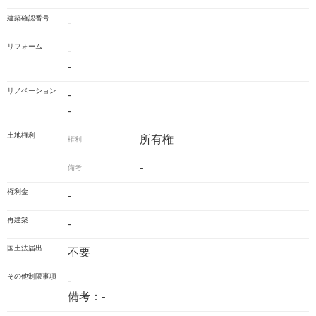
建築確認番号
-
リフォーム
-
-
リノベーション
-
-
土地権利
所有権
権利
-
備考
権利金
-
再建築
-
国土法届出
不要
その他制限事項
-
備考：-