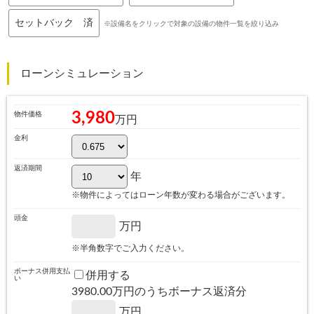
セットバック 済
※設備名をクリックで対象の設備の物件一覧を絞り込み
ローンシミュレーション
3,980
物件価格
万円
金利
返済期間
年
※物件によってはローン年数が変わる場合がございます。
頭金
万円
※半角数字でご入力ください。
ボーナス併用支払
併用する
い
3980.00
万円のうちボーナス返済分
万円