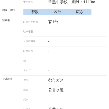
常盤中学校 距離：1113m
中学校区
間取り詳細
階数
区分
広さ
駐車場
有1台
駐車可能台数
-
駐車場所
-
分譲駐車場
-
駐車料金
-
税
-
タイプ
公共設備
都市ガス
ガス
公営水道
水道
-
汚水