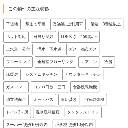
この物件の主な特徴
平坦地
駅まで平坦
2沿線以上利用可
階建 3階建以上
ペット対応
日当り良好
LDK広さ 15帖以上
上水道 公営
汚水 下水道
ガス 都市ガス
フローリング
全居室フローリング
エアコン
冷房
床暖房
システムキッチン
カウンターキッチン
ガスコンロ
コンロ口数 三口
食器洗乾燥機
独立洗面台
オートバス
追い焚き
浴室乾燥機
トイレ2ヶ所
温水洗浄便座
タンクレストイレ
スーパー 徒歩10分以内
小学校 徒歩10分以内