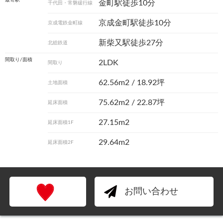
最寄駅
金町駅徒歩10分
千代田・常磐緩行線
京成金町駅徒歩10分
京成電鉄金町線
新柴又駅徒歩27分
北総鉄道
間取り/面積
2LDK
間取り
62.56m
2
/ 18.92坪
土地面積
75.62m
2
/ 22.87坪
延床面積
27.15m2
延床面積1F
29.64m2
延床面積2F
お問い合わせ