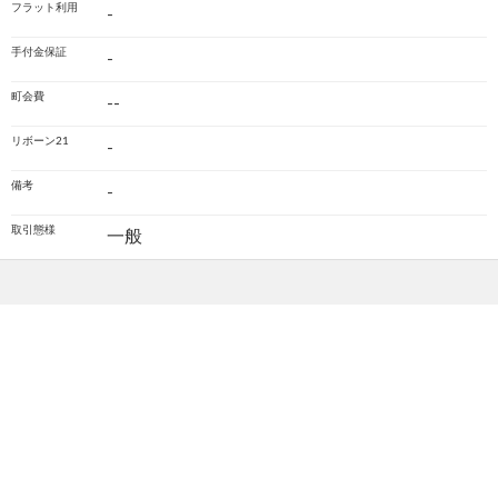
フラット利用
-
手付金保証
-
町会費
--
リボーン21
-
備考
-
取引態様
一般