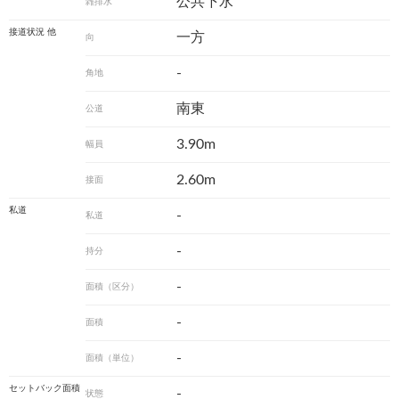
公共下水
雑排水
接道状況 他
一方
向
-
角地
南東
公道
3.90m
幅員
2.60m
接面
私道
-
私道
-
持分
-
面積（区分）
-
面積
-
面積（単位）
セットバック面積
-
状態