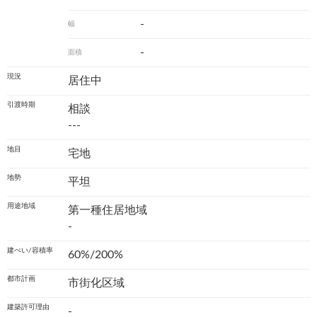
-
幅
-
面積
現況
居住中
引渡時期
相談
---
地目
宅地
地勢
平坦
用途地域
第一種住居地域
-
建ぺい/容積率
60%/200%
都市計画
市街化区域
建築許可理由
-