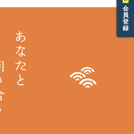
会
員
登
録