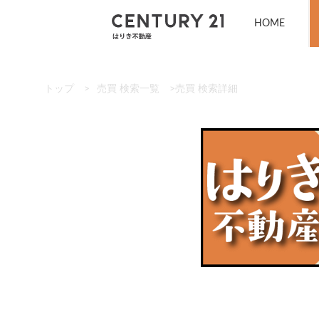
HOME
トップ
>
売買 検索一覧
>
売買 検索詳細