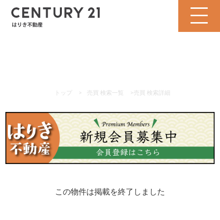
トップ
>
売買 検索一覧
>
売買 検索詳細
この物件は掲載を終了しました