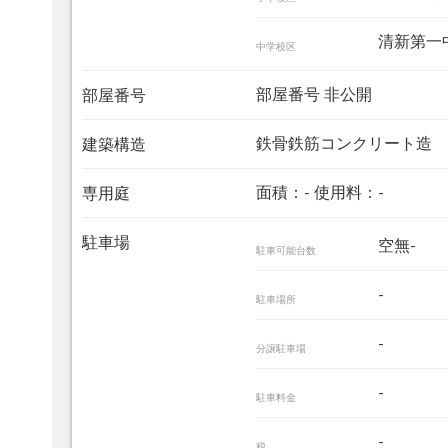
清新第一
中学校区
部屋番号 非公開
部屋番号
鉄骨鉄筋コンクリート造
建築構造
面積：- 使用料：-
専用庭
駐車場
空無-
駐車可能台数
-
駐車場所
-
分譲駐車場
-
駐車料金
-
税