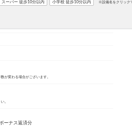
スーパー 徒歩10分以内
小学校 徒歩10分以内
※設備名をクリック
年数が変わる場合がございます。
さい。
ボーナス返済分