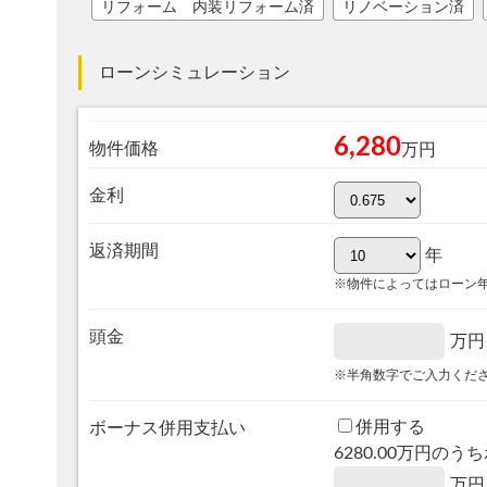
リフォーム 内装リフォーム済
リノベーション済
ローンシミュレーション
6,280
物件価格
万円
金利
返済期間
年
※物件によってはローン
頭金
万円
※半角数字でご入力くだ
併用する
ボーナス併用支払い
6280.00
万円のうち
万円