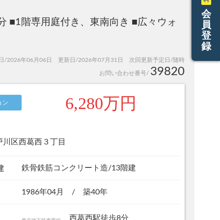
会
分 ■1階専用庭付き、東南向き ■広々ウォ
員
登
録
日/2026年06月06日 更新日/2026年07月31日 次回更新予定日/随時
39820
お問い合わせ番号/
6,280万円
ョン
戸川区西葛西３丁目
鉄骨鉄筋コンクリート造/13階建
建
1986年04月 / 築40年
西葛西駅徒歩8分