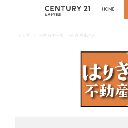
HOME
トップ
>
売買 検索一覧
>
売買 検索詳細