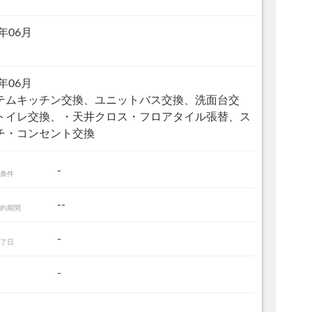
6年06月
6年06月
テムキッチン交換、ユニットバス交換、洗面台交
トイレ交換、・天井クロス・フロアタイル張替、ス
チ・コンセント交換
-
条件
--
約期間
-
了日
-