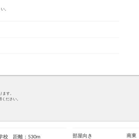
さい。
ります。
用ください。
南東
部屋向き
学校 距離：530m