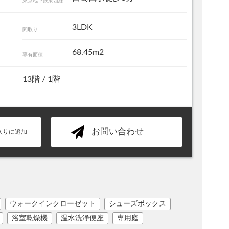
東京地下鉄東西線
3LDK
間取り
68.45m
2
専有面積
13階 / 1階
お問い合わせ
入りに追加
ウォークインクローゼット
シューズボックス
浴室乾燥機
温水洗浄便座
専用庭