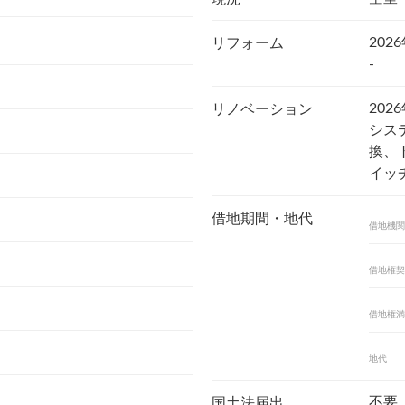
202
リフォーム
-
202
リノベーション
シス
換、
イッ
借地期間・地代
借地機関
借地権契
借地権満
地代
不要
国土法届出