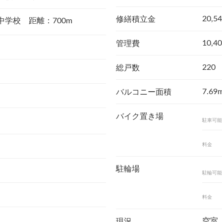
20,5
修繕積立金
中学校 距離：700m
10,4
管理費
220
総戸数
7.69
バルコニー面積
バイク置き場
駐車可能
料金
駐輪場
駐輪可能
料金
空室
現況