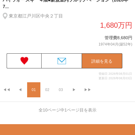
7...
東京都江戸川区中央２丁目
1,680万円
管理費8,680円
1974年04月(築52年)
詳細を見る
登録日 2026年08月01日
更新日 2026年08月03日
◀◀
◀
01
02
03
▶
▶▶
全10ページ中1ページ目を表示
©2019 センチュリー21はりき不動産