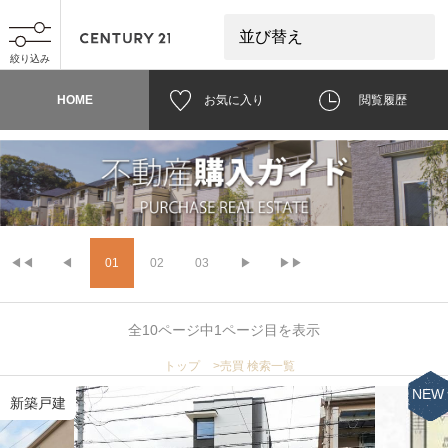
絞り込み
HOME
お気に入り
閲覧履歴
◀◀
◀
01
02
03
▶
▶▶
全10ページ中1ページ目を表示
トップ
>
売買 検索一覧
NEW
新築戸建